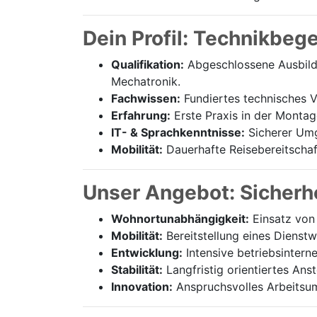
Dein Profil: Technikbeg
Qualifikation:
Abgeschlossene Ausbildu
Mechatronik.
Fachwissen:
Fundiertes technisches Ve
Erfahrung:
Erste Praxis in der Montag
IT- & Sprachkenntnisse:
Sicherer Umg
Mobilität:
Dauerhafte Reisebereitschaft
Unser Angebot: Sicherhe
Wohnortunabhängigkeit:
Einsatz von 
Mobilität:
Bereitstellung eines Dienst
Entwicklung:
Intensive betriebsintern
Stabilität:
Langfristig orientiertes Ans
Innovation:
Anspruchsvolles Arbeitsum