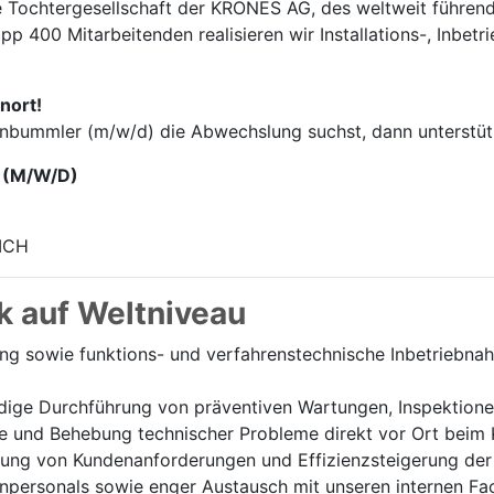
e Tochter­gesellschaft der KRONES AG, des weltweit führend
p 400 Mitarbei­tenden realisieren wir Installations-, Inbet
nort!
enbummler (m/w/d) die Abwechslung suchst, dann unterstütz
 (M/W/D)
ICH
k auf Weltniveau
ung sowie funktions- und verfahrenstechnische Inbetriebn
ige Durchführung von präventiven Wartungen, Inspektione
e und Behebung technischer Probleme direkt vor Ort beim 
ung von Kundenanforderungen und Effizienzsteigerung der 
personals sowie enger Austausch mit unseren internen Fa