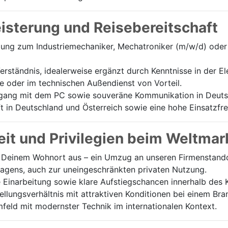
eisterung und Reisebereitschaft
ng zum Industriemechaniker, Mechatroniker (m/w/d) oder 
rständnis, idealerweise ergänzt durch Kenntnisse in der El
e oder im technischen Außendienst von Vorteil.
ang mit dem PC sowie souveräne Kommunikation in Deutsc
 in Deutschland und Österreich sowie eine hohe Einsatzfreu
it und Privilegien beim Weltmar
Deinem Wohnort aus – ein Umzug an unseren Firmenstandort
wagens, auch zur uneingeschränkten privaten Nutzung.
e Einarbeitung sowie klare Aufstiegschancen innerhalb des 
tellungsverhältnis mit attraktiven Konditionen bei einem Br
feld mit modernster Technik im internationalen Kontext.