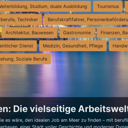
eiterbildung, Studium, duale Ausbildung
Tourismus
rberufe, Techniker
Berufskraftfahrer, Personenbeförder
Architektur, Bauwesen
Gastronomie
Finanzen, Ba
entlicher Dienst
Medizin, Gesundheit, Pflege
Handwe
iehung, Soziale Berufe
n: Die vielseitige Arbeitswe
e es wäre, den idealen Job am Meer zu finden – mit beruflic
merhaven, einer Stadt voller Geschichte und moderner Dynam