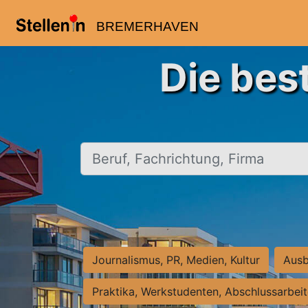
BREMERHAVEN
Die bes
Beruf, Fachrichtung, Firma
Journalismus, PR, Medien, Kultur
Ausb
Praktika, Werkstudenten, Abschlussarbei