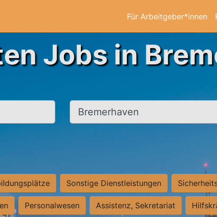
Für Arbeitgeber*innen
ten Jobs in Bre
Ort, Stadt
ildungsplätze
Sonstige Dienstleistungen
Sicherheit
ten
Personalwesen
Assistenz, Sekretariat
Hilfsk