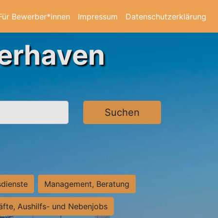
Für Bewerber*innen
Impressum
Datenschutzerklärung
merhaven
Suchen
sdienste
Management, Beratung
räfte, Aushilfs- und Nebenjobs