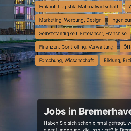
Einkauf, Logistik, Materialwirtschaft
W
Marketing, Werbung, Design
Ingenieu
Selbstständigkeit, Freelancer, Franchise
Finanzen, Controlling, Verwaltung
Öff
Forschung, Wissenschaft
Bildung, Erz
Jobs in Bremerhave
Haben Sie sich schon einmal gefragt, wi
einer Umgebung, die inspiriert? In Bre