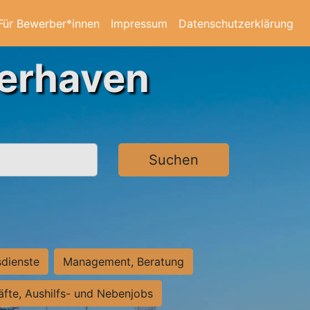
Für Bewerber*innen
Impressum
Datenschutzerklärung
merhaven
Suchen
sdienste
Management, Beratung
räfte, Aushilfs- und Nebenjobs