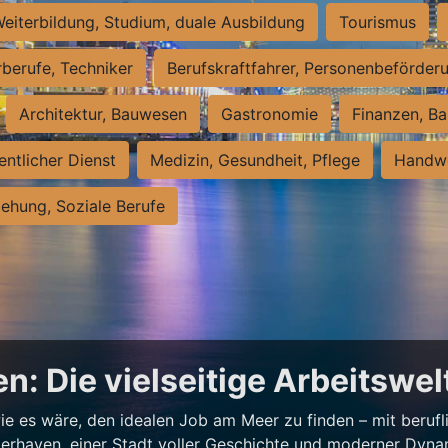
eiterbildung, Studium, duale Ausbildung
Tourismus
rberufe, Techniker
Berufskraftfahrer, Personenbeförder
Architektur, Bauwesen
Gastronomie
Finanzen, Ba
entlicher Dienst
Medizin, Gesundheit, Pflege
Handwe
iehung, Soziale Berufe
n: Die vielseitige Arbeitswe
e es wäre, den idealen Job am Meer zu finden – mit beruflic
merhaven, einer Stadt voller Geschichte und moderner Dynam