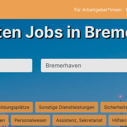
Für Arbeitgeber*innen
ten Jobs in Bre
Ort, Stadt
ildungsplätze
Sonstige Dienstleistungen
Sicherheit
ten
Personalwesen
Assistenz, Sekretariat
Hilfsk