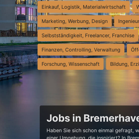
Einkauf, Logistik, Materialwirtschaft
W
Marketing, Werbung, Design
Ingenieu
Selbstständigkeit, Freelancer, Franchise
Finanzen, Controlling, Verwaltung
Öff
Forschung, Wissenschaft
Bildung, Erz
Jobs in Bremerhave
Haben Sie sich schon einmal gefragt, wi
einer Umgebung, die inspiriert? In Bre