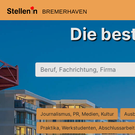
BREMERHAVEN
Die bes
Beruf, Fachrichtung, Firma
Journalismus, PR, Medien, Kultur
Ausb
Praktika, Werkstudenten, Abschlussarbei