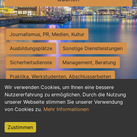
Journalismus, PR, Medien, Kultur
Ausbildungsplätze
Sonstige Dienstleistungen
Sicherheitsdienste
Management, Beratung
Praktika, Werkstudenten, Abschlussarbeiten
Wir verwenden Cookies, um Ihnen eine bessere
Personalwesen
Assistenz, Sekretariat
Nutzererfahrung zu ermöglichen. Durch die Nutzung
unserer Webseite stimmen Sie unserer Verwendung
Hilfskräfte, Aushilfs- und Nebenjobs
von Cookies zu.
Mehr Informationen
Einkauf, Logistik, Materialwirtschaft
Zustimmen
Weiterbildung, Studium, duale Ausbildung