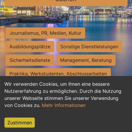
Journalismus, PR, Medien, Kultur
Ausbildungsplätze
Sonstige Dienstleistungen
Sicherheitsdienste
Management, Beratung
Praktika, Werkstudenten, Abschlussarbeiten
Wir verwenden Cookies, um Ihnen eine bessere
Personalwesen
Assistenz, Sekretariat
Nutzererfahrung zu ermöglichen. Durch die Nutzung
unserer Webseite stimmen Sie unserer Verwendung
Hilfskräfte, Aushilfs- und Nebenjobs
von Cookies zu.
Mehr Informationen
Einkauf, Logistik, Materialwirtschaft
Zustimmen
Weiterbildung, Studium, duale Ausbildung