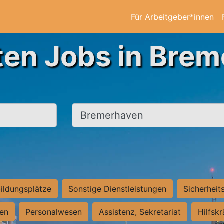
Für Arbeitgeber*innen
ten Jobs in Bre
Ort, Stadt
ildungsplätze
Sonstige Dienstleistungen
Sicherheit
ten
Personalwesen
Assistenz, Sekretariat
Hilfsk