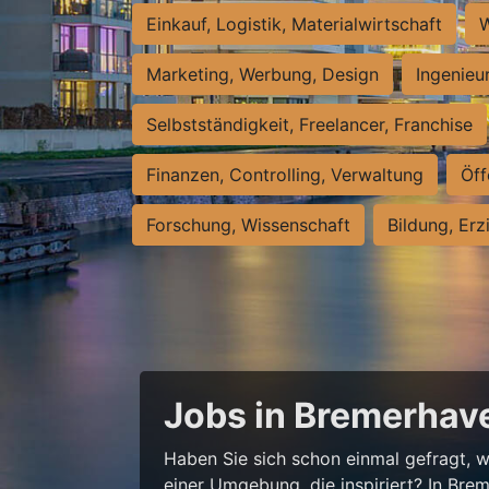
Einkauf, Logistik, Materialwirtschaft
W
Marketing, Werbung, Design
Ingenieu
Selbstständigkeit, Freelancer, Franchise
Finanzen, Controlling, Verwaltung
Öff
Forschung, Wissenschaft
Bildung, Erz
Jobs in Bremerhave
Haben Sie sich schon einmal gefragt, wi
einer Umgebung, die inspiriert? In Bre