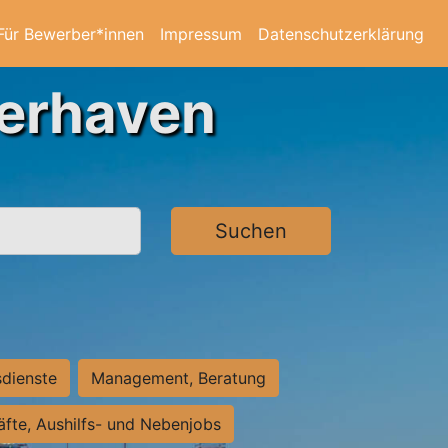
Für Bewerber*innen
Impressum
Datenschutzerklärung
merhaven
Suchen
sdienste
Management, Beratung
räfte, Aushilfs- und Nebenjobs