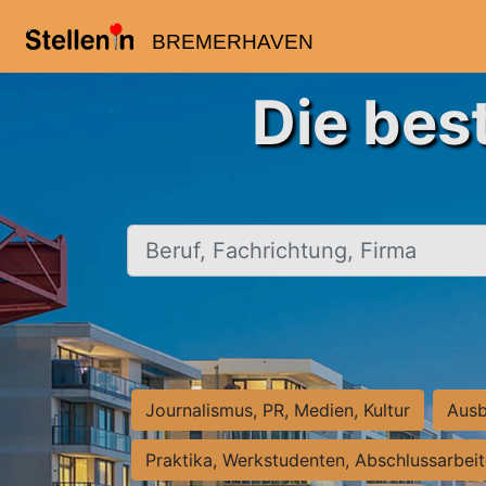
BREMERHAVEN
Die bes
Beruf, Fachrichtung, Firma
Journalismus, PR, Medien, Kultur
Ausb
Praktika, Werkstudenten, Abschlussarbei