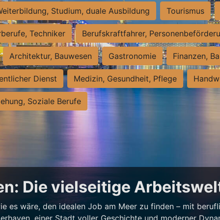
eiterbildung, Studium, duale Ausbildung
Tourismus
rberufe, Techniker
Berufskraftfahrer, Personenbeförder
Architektur, Bauwesen
Gastronomie
Finanzen, Ba
entlicher Dienst
Medizin, Gesundheit, Pflege
Handwe
iehung, Soziale Berufe
n: Die vielseitige Arbeitswe
e es wäre, den idealen Job am Meer zu finden – mit beruflic
merhaven, einer Stadt voller Geschichte und moderner Dynam