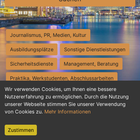
Journalismus, PR, Medien, Kultur
Ausbildungsplätze
Sonstige Dienstleistungen
Sicherheitsdienste
Management, Beratung
Praktika, Werkstudenten, Abschlussarbeiten
Wir verwenden Cookies, um Ihnen eine bessere
Personalwesen
Assistenz, Sekretariat
Nutzererfahrung zu ermöglichen. Durch die Nutzung
unserer Webseite stimmen Sie unserer Verwendung
Hilfskräfte, Aushilfs- und Nebenjobs
von Cookies zu.
Mehr Informationen
Einkauf, Logistik, Materialwirtschaft
Zustimmen
Weiterbildung, Studium, duale Ausbildung