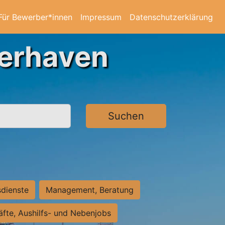
Für Bewerber*innen
Impressum
Datenschutzerklärung
merhaven
Suchen
sdienste
Management, Beratung
räfte, Aushilfs- und Nebenjobs