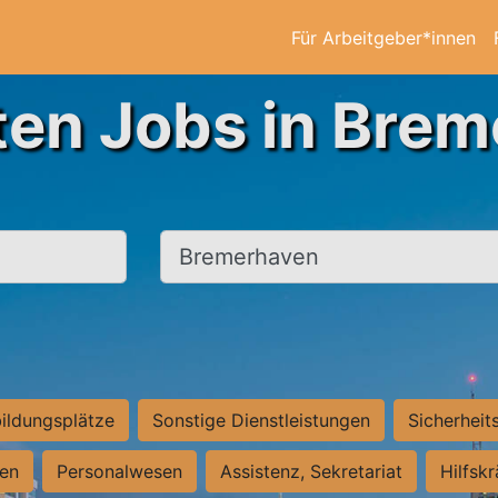
Für Arbeitgeber*innen
ten Jobs in Bre
Ort, Stadt
ildungsplätze
Sonstige Dienstleistungen
Sicherheit
ten
Personalwesen
Assistenz, Sekretariat
Hilfsk