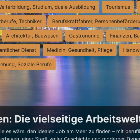
eiterbildung, Studium, duale Ausbildung
Tourismus
rberufe, Techniker
Berufskraftfahrer, Personenbeförder
Architektur, Bauwesen
Gastronomie
Finanzen, Ba
entlicher Dienst
Medizin, Gesundheit, Pflege
Handwe
iehung, Soziale Berufe
n: Die vielseitige Arbeitswe
e es wäre, den idealen Job am Meer zu finden – mit beruflic
merhaven, einer Stadt voller Geschichte und moderner Dynam