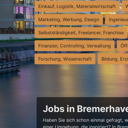
Einkauf, Logistik, Materialwirtschaft
W
Marketing, Werbung, Design
Ingenieu
Selbstständigkeit, Freelancer, Franchise
Finanzen, Controlling, Verwaltung
Öff
Forschung, Wissenschaft
Bildung, Erz
Jobs in Bremerhave
Haben Sie sich schon einmal gefragt, wi
einer Umgebung, die inspiriert? In Bre