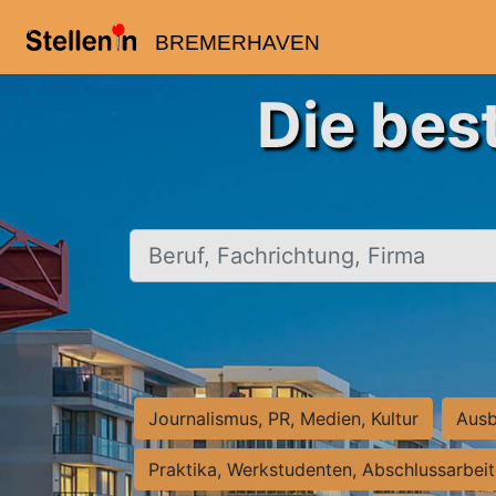
BREMERHAVEN
Die bes
Beruf, Fachrichtung, Firma
Journalismus, PR, Medien, Kultur
Ausb
Praktika, Werkstudenten, Abschlussarbei