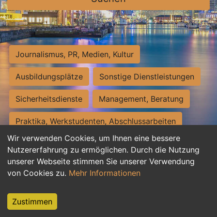
Journalismus, PR, Medien, Kultur
Ausbildungsplätze
Sonstige Dienstleistungen
Sicherheitsdienste
Management, Beratung
Praktika, Werkstudenten, Abschlussarbeiten
Wir verwenden Cookies, um Ihnen eine bessere
Personalwesen
Assistenz, Sekretariat
Nutzererfahrung zu ermöglichen. Durch die Nutzung
unserer Webseite stimmen Sie unserer Verwendung
Hilfskräfte, Aushilfs- und Nebenjobs
von Cookies zu.
Mehr Informationen
Einkauf, Logistik, Materialwirtschaft
Zustimmen
Weiterbildung, Studium, duale Ausbildung