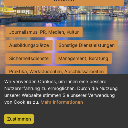
Journalismus, PR, Medien, Kultur
Ausbildungsplätze
Sonstige Dienstleistungen
Sicherheitsdienste
Management, Beratung
Praktika, Werkstudenten, Abschlussarbeiten
Wir verwenden Cookies, um Ihnen eine bessere
Personalwesen
Assistenz, Sekretariat
Nutzererfahrung zu ermöglichen. Durch die Nutzung
unserer Webseite stimmen Sie unserer Verwendung
Hilfskräfte, Aushilfs- und Nebenjobs
von Cookies zu.
Mehr Informationen
Einkauf, Logistik, Materialwirtschaft
Zustimmen
Weiterbildung, Studium, duale Ausbildung