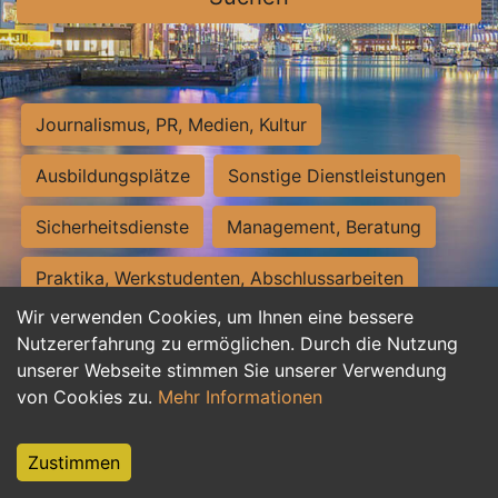
Journalismus, PR, Medien, Kultur
Ausbildungsplätze
Sonstige Dienstleistungen
Sicherheitsdienste
Management, Beratung
Praktika, Werkstudenten, Abschlussarbeiten
Wir verwenden Cookies, um Ihnen eine bessere
Personalwesen
Assistenz, Sekretariat
Nutzererfahrung zu ermöglichen. Durch die Nutzung
unserer Webseite stimmen Sie unserer Verwendung
Hilfskräfte, Aushilfs- und Nebenjobs
von Cookies zu.
Mehr Informationen
Einkauf, Logistik, Materialwirtschaft
Zustimmen
Weiterbildung, Studium, duale Ausbildung