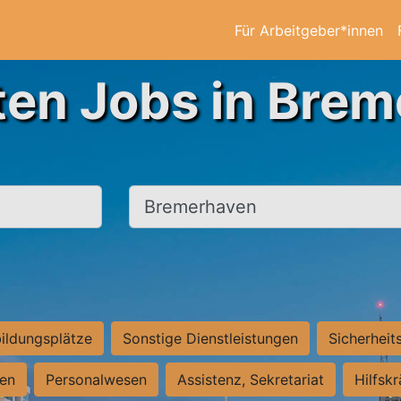
Für Arbeitgeber*innen
ten Jobs in Bre
Ort, Stadt
ildungsplätze
Sonstige Dienstleistungen
Sicherheit
ten
Personalwesen
Assistenz, Sekretariat
Hilfsk