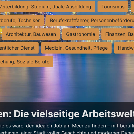
eiterbildung, Studium, duale Ausbildung
Tourismus
rberufe, Techniker
Berufskraftfahrer, Personenbeförder
Architektur, Bauwesen
Gastronomie
Finanzen, Ba
entlicher Dienst
Medizin, Gesundheit, Pflege
Handwe
iehung, Soziale Berufe
n: Die vielseitige Arbeitswe
e es wäre, den idealen Job am Meer zu finden – mit beruflic
merhaven, einer Stadt voller Geschichte und moderner Dynam