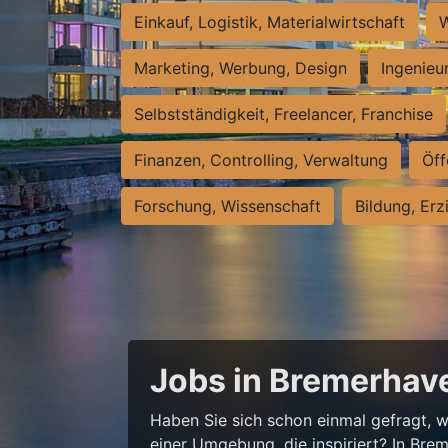
Einkauf, Logistik, Materialwirtschaft
W
Marketing, Werbung, Design
Ingenieu
Selbstständigkeit, Freelancer, Franchise
Finanzen, Controlling, Verwaltung
Öff
Forschung, Wissenschaft
Bildung, Erz
Jobs in Bremerhave
Haben Sie sich schon einmal gefragt, wi
einer Umgebung, die inspiriert? In Bre