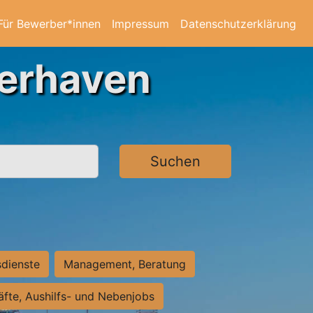
Für Bewerber*innen
Impressum
Datenschutzerklärung
merhaven
Suchen
sdienste
Management, Beratung
räfte, Aushilfs- und Nebenjobs