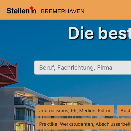
BREMERHAVEN
Die bes
Beruf, Fachrichtung, Firma
Journalismus, PR, Medien, Kultur
Ausb
Praktika, Werkstudenten, Abschlussarbei