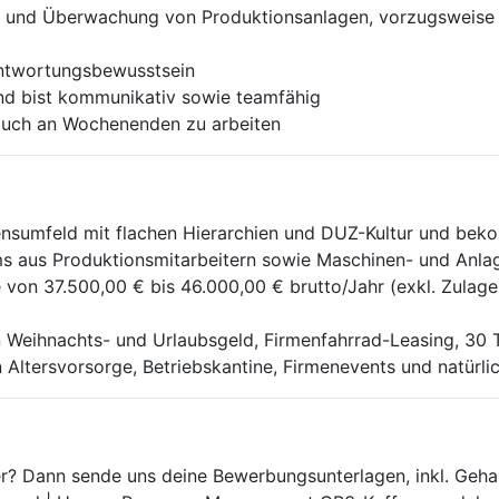
g und Überwachung von Produktionsanlagen, vorzugsweise 
antwortungsbewusstsein
d bist kommunikativ sowie teamfähig
d auch an Wochenenden zu arbeiten
nsumfeld mit flachen Hierarchien und DUZ-Kultur und bekom
ms aus Produktionsmitarbeitern sowie Maschinen- und Anla
e von 37.500,00 € bis 46.000,00 € brutto/Jahr (exkl. Zulag
 Weihnachts- und Urlaubsgeld, Firmenfahrrad-Leasing, 30
 Altersvorsorge, Betriebskantine, Firmenevents und natürli
? Dann sende uns deine Bewerbungs­unterlagen, inkl. Gehalts