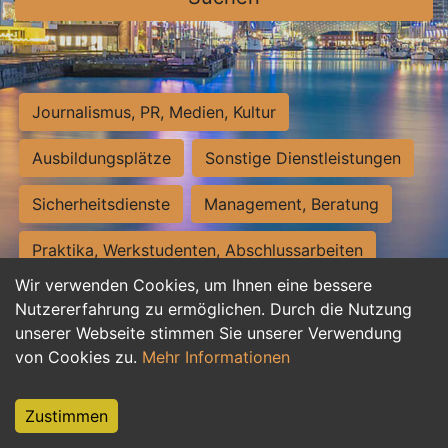
Journalismus, PR, Medien, Kultur
Ausbildungsplätze
Sonstige Dienstleistungen
Sicherheitsdienste
Management, Beratung
Praktika, Werkstudenten, Abschlussarbeiten
Wir verwenden Cookies, um Ihnen eine bessere
Personalwesen
Assistenz, Sekretariat
Nutzererfahrung zu ermöglichen. Durch die Nutzung
unserer Webseite stimmen Sie unserer Verwendung
Hilfskräfte, Aushilfs- und Nebenjobs
von Cookies zu.
Mehr Informationen
Einkauf, Logistik, Materialwirtschaft
Zustimmen
Weiterbildung, Studium, duale Ausbildung