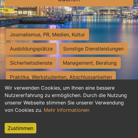
Journalismus, PR, Medien, Kultur
Ausbildungsplätze
Sonstige Dienstleistungen
Sicherheitsdienste
Management, Beratung
Praktika, Werkstudenten, Abschlussarbeiten
Wir verwenden Cookies, um Ihnen eine bessere
Personalwesen
Assistenz, Sekretariat
Nutzererfahrung zu ermöglichen. Durch die Nutzung
unserer Webseite stimmen Sie unserer Verwendung
Hilfskräfte, Aushilfs- und Nebenjobs
von Cookies zu.
Mehr Informationen
Einkauf, Logistik, Materialwirtschaft
Zustimmen
Weiterbildung, Studium, duale Ausbildung