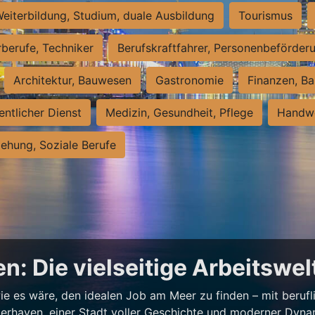
eiterbildung, Studium, duale Ausbildung
Tourismus
rberufe, Techniker
Berufskraftfahrer, Personenbeförder
Architektur, Bauwesen
Gastronomie
Finanzen, Ba
entlicher Dienst
Medizin, Gesundheit, Pflege
Handwe
iehung, Soziale Berufe
n: Die vielseitige Arbeitswe
e es wäre, den idealen Job am Meer zu finden – mit beruflic
merhaven, einer Stadt voller Geschichte und moderner Dynam