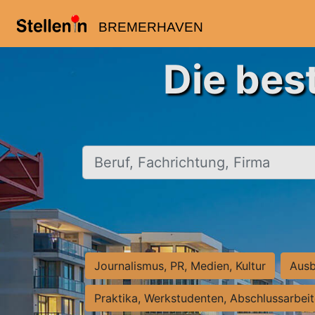
BREMERHAVEN
Die bes
Beruf, Fachrichtung, Firma
Journalismus, PR, Medien, Kultur
Ausb
Praktika, Werkstudenten, Abschlussarbei