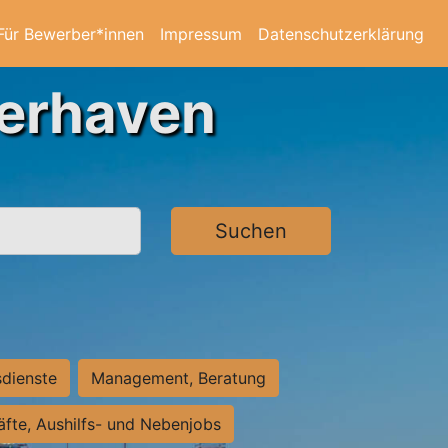
Für Bewerber*innen
Impressum
Datenschutzerklärung
merhaven
Suchen
sdienste
Management, Beratung
räfte, Aushilfs- und Nebenjobs