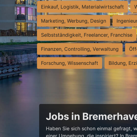
Einkauf, Logistik, Materialwirtschaft
W
Marketing, Werbung, Design
Ingenieu
Selbstständigkeit, Freelancer, Franchise
Finanzen, Controlling, Verwaltung
Öff
Forschung, Wissenschaft
Bildung, Erz
Jobs in Bremerhave
Haben Sie sich schon einmal gefragt, wi
einer Umgebung, die inspiriert? In Bre