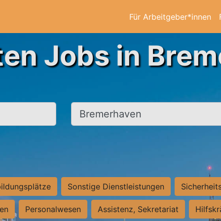
Für Arbeitgeber*innen
ten Jobs in Bre
Ort, Stadt
ildungsplätze
Sonstige Dienstleistungen
Sicherheit
ten
Personalwesen
Assistenz, Sekretariat
Hilfsk