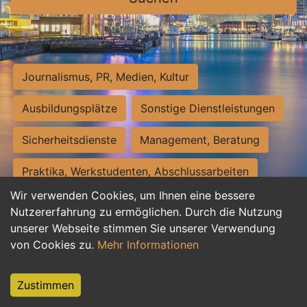
Journalismus, PR, Medien, Kultur
Ausbildungsplätze
Sonstige Dienstleistungen
Sicherheitsdienste
Management, Beratung
Praktika, Werkstudenten, Abschlussarbeiten
Wir verwenden Cookies, um Ihnen eine bessere
Personalwesen
Assistenz, Sekretariat
Nutzererfahrung zu ermöglichen. Durch die Nutzung
unserer Webseite stimmen Sie unserer Verwendung
Hilfskräfte, Aushilfs- und Nebenjobs
von Cookies zu.
Mehr Informationen
Einkauf, Logistik, Materialwirtschaft
Zustimmen
Weiterbildung, Studium, duale Ausbildung