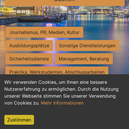
Journalismus, PR, Medien, Kultur
Ausbildungsplätze
Sonstige Dienstleistungen
Sicherheitsdienste
Management, Beratung
Praktika, Werkstudenten, Abschlussarbeiten
Wir verwenden Cookies, um Ihnen eine bessere
Personalwesen
Assistenz, Sekretariat
Nutzererfahrung zu ermöglichen. Durch die Nutzung
unserer Webseite stimmen Sie unserer Verwendung
Hilfskräfte, Aushilfs- und Nebenjobs
von Cookies zu.
Mehr Informationen
Einkauf, Logistik, Materialwirtschaft
Zustimmen
Weiterbildung, Studium, duale Ausbildung