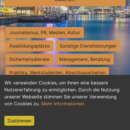
Journalismus, PR, Medien, Kultur
Ausbildungsplätze
Sonstige Dienstleistungen
Sicherheitsdienste
Management, Beratung
Praktika, Werkstudenten, Abschlussarbeiten
Wir verwenden Cookies, um Ihnen eine bessere
Personalwesen
Assistenz, Sekretariat
Nutzererfahrung zu ermöglichen. Durch die Nutzung
unserer Webseite stimmen Sie unserer Verwendung
Hilfskräfte, Aushilfs- und Nebenjobs
von Cookies zu.
Mehr Informationen
Einkauf, Logistik, Materialwirtschaft
Zustimmen
Weiterbildung, Studium, duale Ausbildung