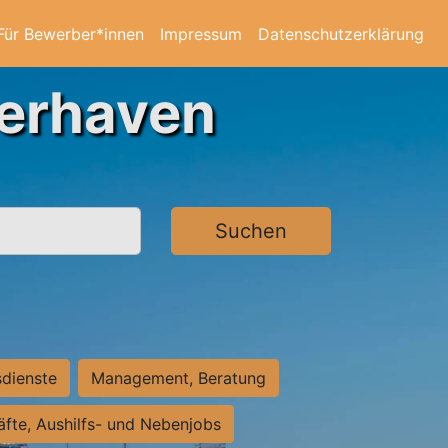
Für Bewerber*innen
Impressum
Datenschutzerklärung
merhaven
Suchen
sdienste
Management, Beratung
räfte, Aushilfs- und Nebenjobs