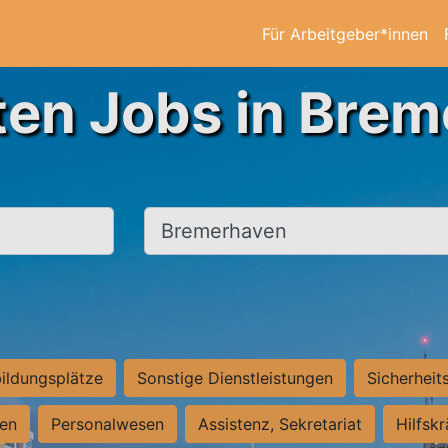
Für Arbeitgeber*innen
ten Jobs in Bre
Ort, Stadt
ildungsplätze
Sonstige Dienstleistungen
Sicherheit
ten
Personalwesen
Assistenz, Sekretariat
Hilfsk