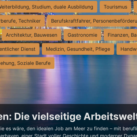
eiterbildung, Studium, duale Ausbildung
Tourismus
rberufe, Techniker
Berufskraftfahrer, Personenbeförder
Architektur, Bauwesen
Gastronomie
Finanzen, Ba
entlicher Dienst
Medizin, Gesundheit, Pflege
Handwe
iehung, Soziale Berufe
n: Die vielseitige Arbeitswe
e es wäre, den idealen Job am Meer zu finden – mit beruflic
merhaven, einer Stadt voller Geschichte und moderner Dynam