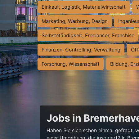
Einkauf, Logistik, Materialwirtschaft
W
Marketing, Werbung, Design
Ingenieu
Selbstständigkeit, Freelancer, Franchise
Finanzen, Controlling, Verwaltung
Öff
Forschung, Wissenschaft
Bildung, Erz
Jobs in Bremerhave
Haben Sie sich schon einmal gefragt, wi
einer Umgebung, die inspiriert? In Bre