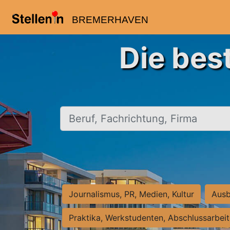
BREMERHAVEN
Die bes
Beruf, Fachrichtung, Firma
Journalismus, PR, Medien, Kultur
Ausb
Praktika, Werkstudenten, Abschlussarbei