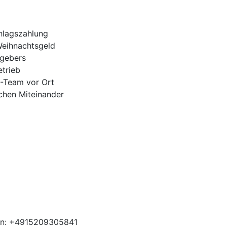
hlagszahlung
Weihnachtsgeld
tgebers
trieb
H-Team vor Ort
ichen Miteinander
ben: +4915209305841