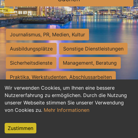
Journalismus, PR, Medien, Kultur
Ausbildungsplätze
Sonstige Dienstleistungen
Sicherheitsdienste
Management, Beratung
Praktika, Werkstudenten, Abschlussarbeiten
Wir verwenden Cookies, um Ihnen eine bessere
Personalwesen
Assistenz, Sekretariat
Nutzererfahrung zu ermöglichen. Durch die Nutzung
unserer Webseite stimmen Sie unserer Verwendung
Hilfskräfte, Aushilfs- und Nebenjobs
von Cookies zu.
Mehr Informationen
Einkauf, Logistik, Materialwirtschaft
Zustimmen
Weiterbildung, Studium, duale Ausbildung