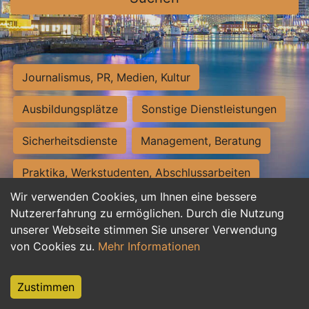
Journalismus, PR, Medien, Kultur
Ausbildungsplätze
Sonstige Dienstleistungen
Sicherheitsdienste
Management, Beratung
Praktika, Werkstudenten, Abschlussarbeiten
Wir verwenden Cookies, um Ihnen eine bessere
Personalwesen
Assistenz, Sekretariat
Nutzererfahrung zu ermöglichen. Durch die Nutzung
unserer Webseite stimmen Sie unserer Verwendung
Hilfskräfte, Aushilfs- und Nebenjobs
von Cookies zu.
Mehr Informationen
Einkauf, Logistik, Materialwirtschaft
Zustimmen
Weiterbildung, Studium, duale Ausbildung