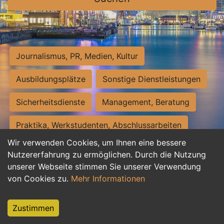
Journalismus, PR, Medien, Kultur
Ausbildungsplätze
Sonstige Dienstleistungen
Sicherheitsdienste
Management, Beratung
Praktika, Werkstudenten, Abschlussarbeiten
Wir verwenden Cookies, um Ihnen eine bessere
Personalwesen
Assistenz, Sekretariat
Nutzererfahrung zu ermöglichen. Durch die Nutzung
unserer Webseite stimmen Sie unserer Verwendung
Hilfskräfte, Aushilfs- und Nebenjobs
von Cookies zu.
Mehr Informationen
Einkauf, Logistik, Materialwirtschaft
Zustimmen
Weiterbildung, Studium, duale Ausbildung