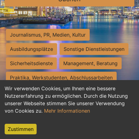
Journalismus, PR, Medien, Kultur
Ausbildungsplätze
Sonstige Dienstleistungen
Sicherheitsdienste
Management, Beratung
Praktika, Werkstudenten, Abschlussarbeiten
Wir verwenden Cookies, um Ihnen eine bessere
Personalwesen
Assistenz, Sekretariat
Nutzererfahrung zu ermöglichen. Durch die Nutzung
unserer Webseite stimmen Sie unserer Verwendung
Hilfskräfte, Aushilfs- und Nebenjobs
von Cookies zu.
Mehr Informationen
Einkauf, Logistik, Materialwirtschaft
Zustimmen
Weiterbildung, Studium, duale Ausbildung