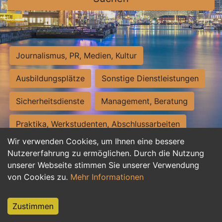
Journalismus, PR, Medien, Kultur
Ausbildungsplätze
Sonstige Dienstleistungen
Sicherheitsdienste
Management, Beratung
Praktika, Werkstudenten, Abschlussarbeiten
Wir verwenden Cookies, um Ihnen eine bessere
Personalwesen
Assistenz, Sekretariat
Nutzererfahrung zu ermöglichen. Durch die Nutzung
unserer Webseite stimmen Sie unserer Verwendung
Hilfskräfte, Aushilfs- und Nebenjobs
von Cookies zu.
Mehr Informationen
Einkauf, Logistik, Materialwirtschaft
Zustimmen
Weiterbildung, Studium, duale Ausbildung